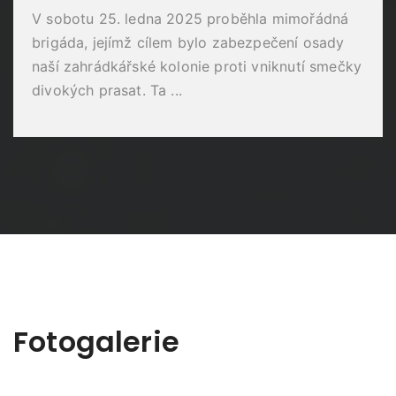
V sobotu 25. ledna 2025 proběhla mimořádná
brigáda, jejímž cílem bylo zabezpečení osady
naší zahrádkářské kolonie proti vniknutí smečky
divokých prasat. Ta ...
Fotogalerie