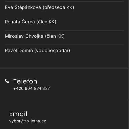
Eva Štěpánková (předseda KK)
Renáta Černá (člen KK)
Miroslav Chvojka (člen KK)
Pavel Domín (vodohospodář)
Telefon
+420 604 874 327
Email
vybor@zo-letna.cz