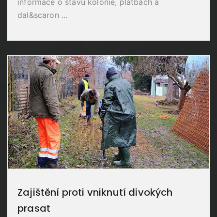
informace o stavu kolonie, platbách a
dal&scaron ...
Zajištění proti vniknutí divokých
prasat