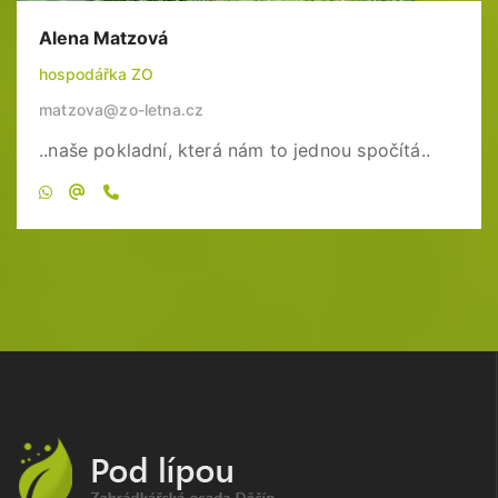
Alena Matzová
hospodářka ZO
matzova@zo-letna.cz
..naše pokladní, která nám to jednou spočítá..