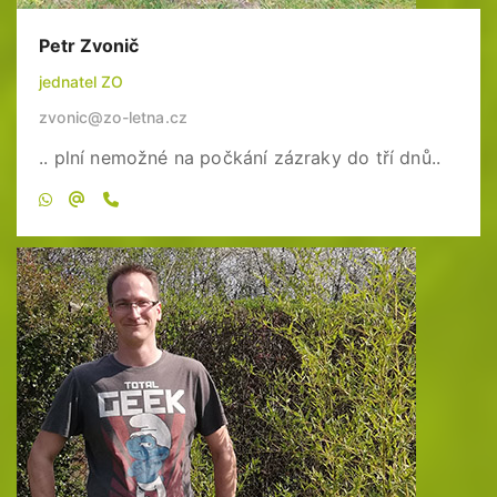
Petr Zvonič
jednatel ZO
zvonic@zo-letna.cz
.. plní nemožné na počkání zázraky do tří dnů..