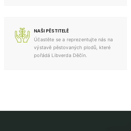
NAŠI PĚSTITELÉ
Účastěte se a reprezentujte nás na
výstavě pěstovaných plodů, které
pořádá Libverda Děčín.