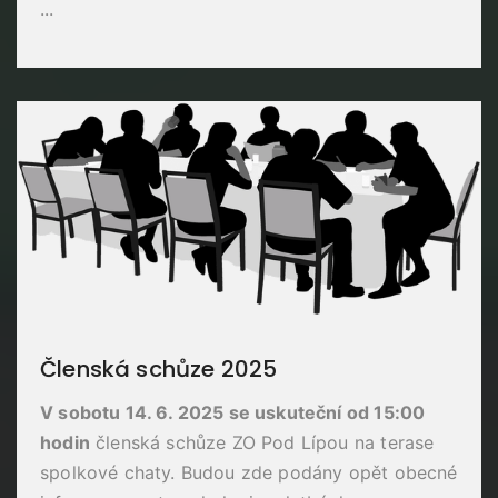
...
Členská schůze 2025
V sobotu 14. 6. 2025 se uskuteční od 15:00
hodin
členská schůze ZO Pod Lípou na terase
spolkové chaty. Budou zde podány opět obecné