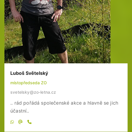
Luboš Světelský
místopředseda ZO
svetelsky@zo-letna.cz
.. rád pořádá společenské akce a hlavně se jich
účastní..