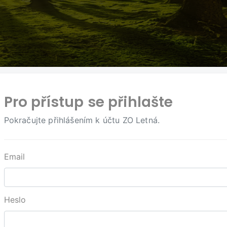
Pro přístup se přihlašte
Pokračujte přihlášením k účtu ZO Letná.
Email
Heslo