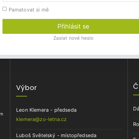
Pamatovat si mě
Přihlásit se
Zaslat nové heslo
Č
Výbor
Dá
Leon Klemera - předseda
ům
klemera@zo-letna.cz
Ro
Luboš Světelský - místopředseda