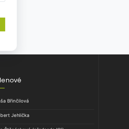
lenové
ša Břinčilová
bert Jehlička