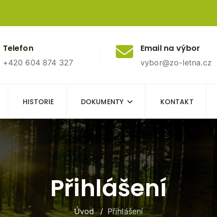
Telefon
Email na výbor
+420 604 874 327
vybor@zo-letna.cz
HISTORIE
DOKUMENTY
KONTAKT
Přihlášení
Úvod
Přihlášení