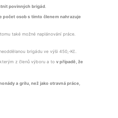
tnit povinných brigád
.
e počet osob s tímto členem nahrazuje
k tomu také možné naplánování práce.
 neoddělanou brigádu ve výši 450,-Kč.
kterým z členů výboru a to
v případě, že
onády a grilu, než jako otravná práce,