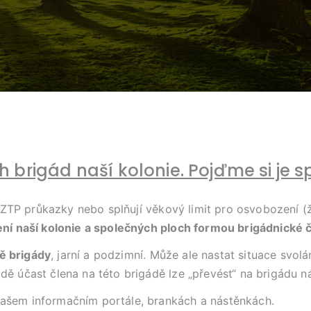
 brigád naší kolonie. Pojďme si je 
lé ZTP průkazky nebo splňují věkový limit pro osvobození (ž
ení naší kolonie a společných ploch formou brigádnické č
ě brigády
, jarní a podzimní. Může ale nastat situace svolá
ě účast člena na této brigádě lze „převést“ na brigádu ná
ašem informačním portále, brankách a nástěnkách.