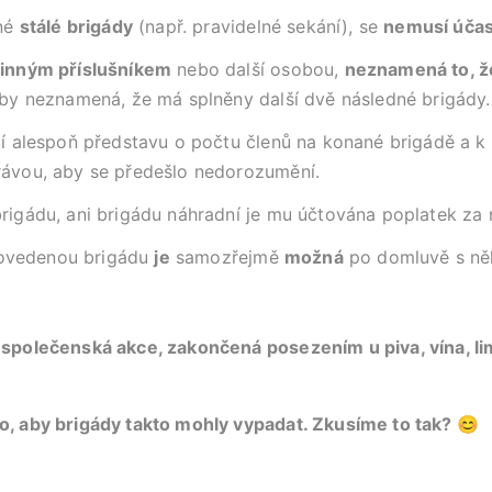
ené
stálé brigády
(např. pravidelné sekání), se
nemusí účas
odinným příslušníkem
nebo další osobou,
neznamená to, ž
oby neznamená, že má splněny další dvě následné brigády.
tí alespoň představu o počtu členů na konané brigádě a 
rávou, aby se předešlo nedorozumění.
rigádu, ani brigádu náhradní je mu účtována poplatek za
ovedenou brigádu
je
samozřejmě
možná
po domluvě s ně
 společenská akce, zakončená posezením u piva, vína, lim
o, aby brigády takto mohly vypadat. Zkusíme to tak? 😊