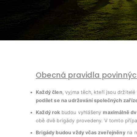
Obecná pravidla povinných
Každý člen
, vyjma těch, kteří jsou držite
podílet se na udržování společných zaříz
Každý rok
budou vyhlášeny
maximálně dv
obě dvě brigády provedeny. V tomto případ
Brigády budou vždy včas zveřejněny
na n