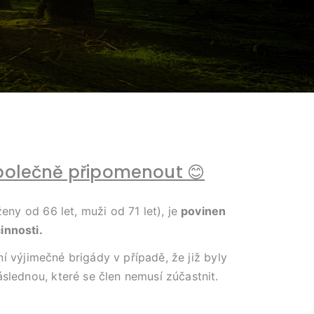
společně připomenout 😊
eny od 66 let, muži od 71 let), je
povinen
innosti.
ní výjimečné brigády v případě, že již byly
slednou, které se člen nemusí zúčastnit.