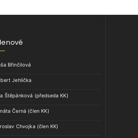
lenové
ša Břinčilová
bert Jehlička
a Štěpánková (předseda KK)
náta Černá (člen KK)
roslav Chvojka (člen KK)