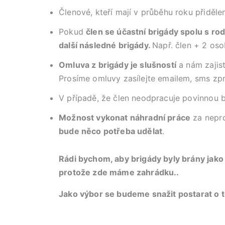
Členové, kteří mají v průběhu roku přiděl
Pokud
člen se účastní brigády spolu s r
další následné brigády.
Např. člen + 2 os
Omluva z brigády je slušností
a nám zajis
Prosíme omluvy zasílejte emailem, sms zp
V případě, že člen neodpracuje povinnou b
Možnost vykonat náhradní práce
za nepr
bude něco potřeba udělat
.
Rádi bychom, aby brigády byly brány jako
protože zde máme zahrádku..
Jako výbor se budeme snažit postarat o t