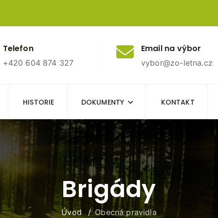
Telefon
Email na výbor
+420 604 874 327
vybor@zo-letna.cz
HISTORIE
DOKUMENTY
KONTAKT
Brigády
Úvod
Obecná pravidla