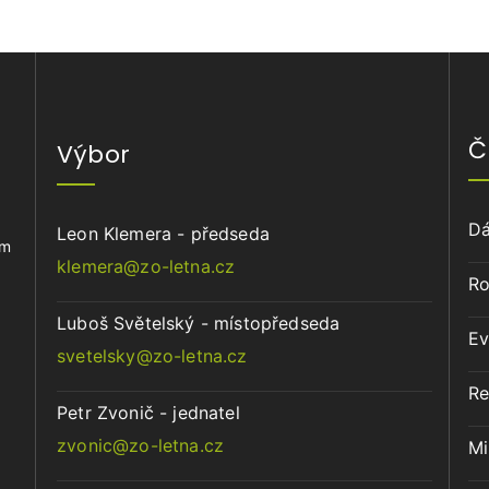
Č
Výbor
Dá
Leon Klemera - předseda
ům
klemera@zo-letna.cz
Ro
Luboš Světelský - místopředseda
Ev
svetelsky@zo-letna.cz
Re
Petr Zvonič - jednatel
zvonic@zo-letna.cz
Mi