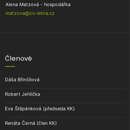
Alena Matzová - hospodářka
matzova@zo-letna.cz
Členové
Dáša Břinčilová
Robert Jehlička
Eva Štěpánková (předseda KK)
Renáta Černá (člen KK)