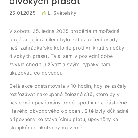
divokých prasat
25.01.2025
L. Světelský
V sobotu 25. ledna 2025 proběhla mimořádná
brigáda, jejímž cílem bylo zabezpečení osady
naší zahrádkářské kolonie proti vniknutí smečky
divokých prasat. Ta si sem v poslední době
zvykla chodit „užívat“ a svými rypáky nám
ukazovat, co dovedou.
Celá akce odstartovala v 10 hodin, kdy se začaly
rozřezávat nakoupené železné sítě, které byly
následně upevňovány podél spodního a částečně
i levého obvodového oplocení. Sítě byly důkladně
připevněny ke stávajícímu plotu, upevněny ke
sloupkům a ukotveny do země.