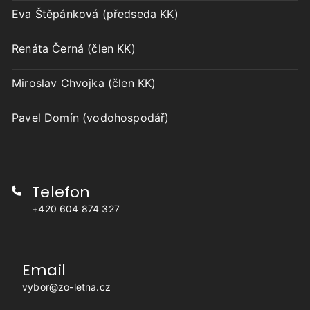
Eva Štěpánková (předseda KK)
Renáta Černá (člen KK)
Miroslav Chvojka (člen KK)
Pavel Domín (vodohospodář)
Telefon
+420 604 874 327
Email
vybor@zo-letna.cz