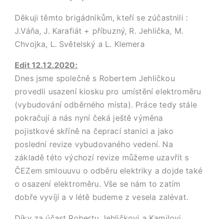
Děkuji těmto brigádníkům, kteří se zúčastnili :
J.Váňa, J. Karafiát + příbuzný, R. Jehlička, M.
Chvojka, L. Světelský a L. Klemera
Edit 12.12.2020:
Dnes jsme společně s Robertem Jehličkou
provedli usazení kiosku pro umístění elektroměru
(vybudování odběrného místa). Práce tedy stále
pokračují a nás nyní čeká ještě výměna
pojistkové skříně na čeprací stanici a jako
poslední revize vybudovaného vedení. Na
základě této výchozí revize můžeme uzavřít s
ČEZem smlouuvu o odběru elektriky a dojde také
o osazení elektroměru. Vše se nám to zatím
dobře vyvíjí a v létě budeme z vesela zalévat.
Díky za účast Robertu Jehličkovi a Kamilovi