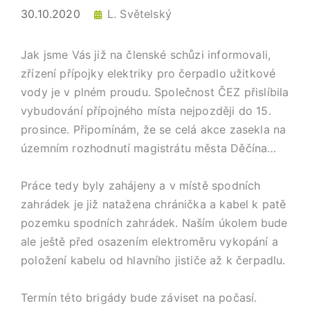
30.10.2020
L. Světelský
Jak jsme Vás již na členské schůzi informovali,
zřízení přípojky elektriky pro čerpadlo užitkové
vody je v plném proudu. Společnost ČEZ přislíbila
vybudování přípojného místa nejpozději do 15.
prosince. Připomínám, že se celá akce zasekla na
územním rozhodnutí magistrátu města Děčína…
Práce tedy byly zahájeny a v místě spodních
zahrádek je již natažena chránička a kabel k patě
pozemku spodních zahrádek. Naším úkolem bude
ale ještě před osazením elektroměru vykopání a
položení kabelu od hlavního jističe až k čerpadlu.
Termín této brigády bude záviset na počasí.