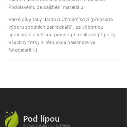
Podolskému za zajištění materiálu.
Velké díky taky Jardovi Chmárníkovi (předseda
výboru spodních zahrádkářů), za výbornou
spolupráci a velikou pomoc při realizaci přípojky.
Všechny fotky z této akce naleznete ve
fotogalerii :-)